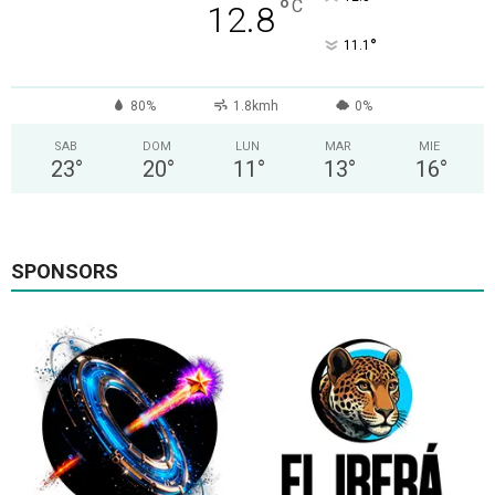
°
C
12.8
°
11.1
80%
1.8kmh
0%
SAB
DOM
LUN
MAR
MIE
23
°
20
°
11
°
13
°
16
°
SPONSORS