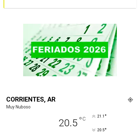
CORRIENTES, AR
Muy Nuboso
°
21.1
°
C
20.5
°
20.5