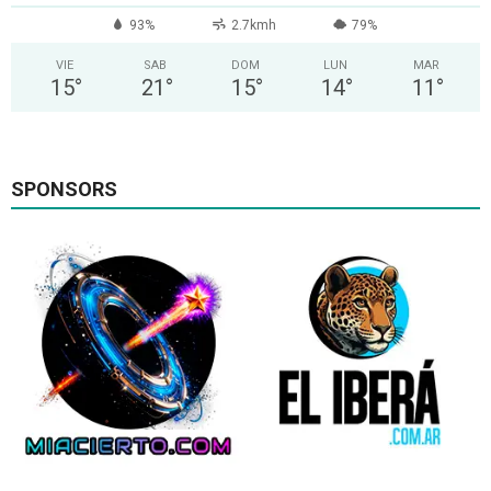
93%
2.7kmh
79%
VIE
SAB
DOM
LUN
MAR
15
°
21
°
15
°
14
°
11
°
SPONSORS