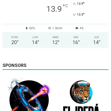
°
13.9
°
C
13.9
°
13.3
80%
1.3kmh
4%
DOM
LUN
MAR
MIE
JUE
20
°
14
°
12
°
16
°
14
°
SPONSORS