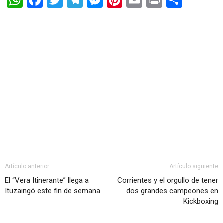
WhatsApp
Facebook
Twitter
Telegram
Messenger
Pinterest
Email
Print
Shar
Artículo anterior
Artículo siguiente
El “Vera Itinerante” llega a
Corrientes y el orgullo de tener
Ituzaingó este fin de semana
dos grandes campeones en
Kickboxing