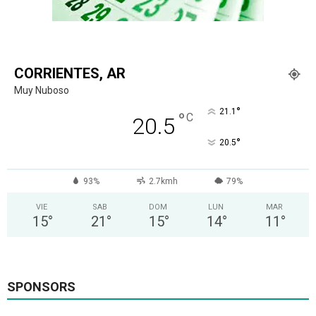
CORRIENTES, AR
Muy Nuboso
°
21.1
°
C
20.5
°
20.5
93%
2.7kmh
79%
VIE
SAB
DOM
LUN
MAR
15
°
21
°
15
°
14
°
11
°
SPONSORS