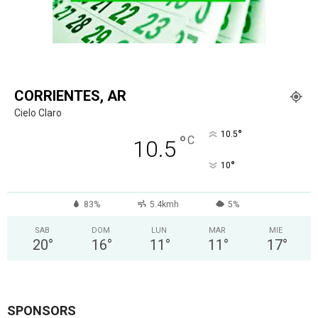
CORRIENTES, AR
Cielo Claro
°
10.5
°
C
10.5
°
10
83%
5.4kmh
5%
SAB
DOM
LUN
MAR
MIE
20
°
16
°
11
°
11
°
17
°
SPONSORS