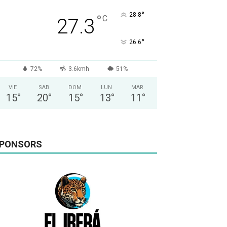
°
28.8
°
C
27.3
°
26.6
72%
3.6kmh
51%
VIE
SAB
DOM
LUN
MAR
15
°
20
°
15
°
13
°
11
°
PONSORS