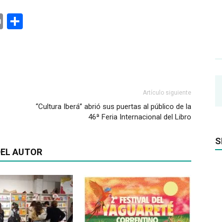
ger
rest
ail
Print
Share
Artículo siguiente
“Cultura Iberá” abrió sus puertas al público de la
46ª Feria Internacional del Libro
S
EL AUTOR