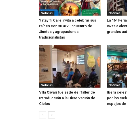
Noticias
Noticias
Yatay Ti Calle invita a celebrar sus
La 16ª Feria
raíces con su XIV Encuentro de
invita a alen
Jinetes y agrupaciones
grandes aut
tradicionalistas
Noticias
Noticias
Villa Olivari fue sede del Taller de
Iberá celes
Introducción a la Observación de
por los ciel
Cielos
espejos de