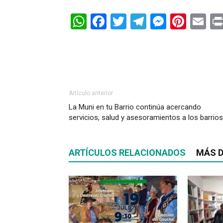
WhatsApp
Facebook
Twitter
Telegram
Messen
Pinte
Em
Artículo anterior
La Muni en tu Barrio continúa acercando
servicios, salud y asesoramientos a los barrios
ARTÍCULOS RELACIONADOS
MÁS D