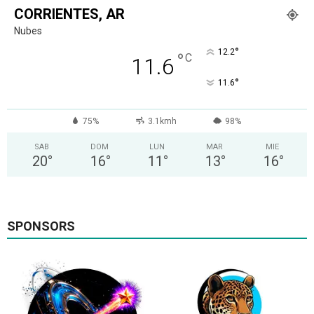
CORRIENTES, AR
Nubes
°
12.2
°
C
11.6
°
11.6
75%
3.1kmh
98%
SAB
DOM
LUN
MAR
MIE
20
°
16
°
11
°
13
°
16
°
SPONSORS