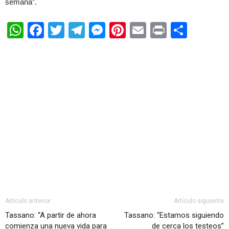
semana”.
WhatsApp
Facebook
Twitter
Telegram
Messenger
Pinterest
Email
Print
Shar
Artículo anterior
Artículo siguiente
Tassano: “A partir de ahora
Tassano: “Estamos siguiendo
comienza una nueva vida para
de cerca los testeos”