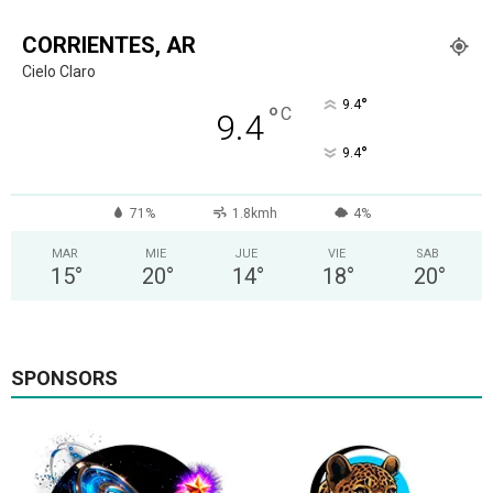
CORRIENTES, AR
Cielo Claro
°
9.4
°
C
9.4
°
9.4
71%
1.8kmh
4%
MAR
MIE
JUE
VIE
SAB
15
°
20
°
14
°
18
°
20
°
SPONSORS