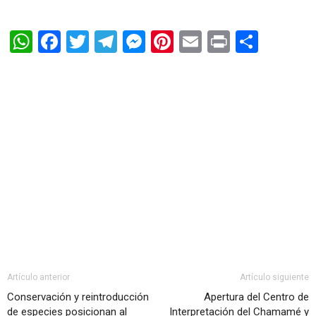
WhatsApp
Facebook
Twitter
Telegram
Messenger
Pinterest
Email
Print
Shar
Artículo anterior
Artículo siguiente
Conservación y reintroducción
Apertura del Centro de
de especies posicionan al
Interpretación del Chamamé y