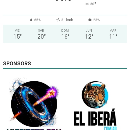
°
30
65%
3.1kmh
23%
VIE
SAB
DOM
LUN
MAR
15
°
20
°
16
°
12
°
11
°
SPONSORS