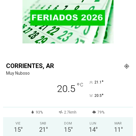
CORRIENTES, AR
Muy Nuboso
°
21.1
°
C
20.5
°
20.5
93%
2.7kmh
79%
VIE
SAB
DOM
LUN
MAR
15
°
21
°
15
°
14
°
11
°