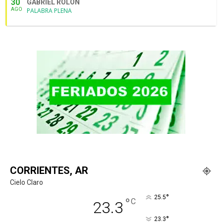
30
GABRIEL ROLÓN
AGO
PALABRA PLENA
CORRIENTES, AR
Cielo Claro
°
25.5
°
C
23.3
°
23.3