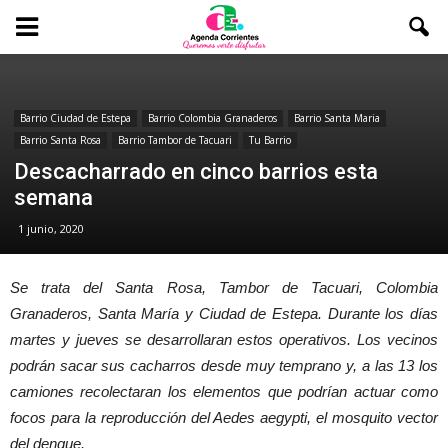
Barrio Ciudad de Estepa
Barrio Colombia Granaderos
Barrio Santa Maria
Barrio Santa Rosa
Barrio Tambor de Tacuari
Tu Barrio
Descacharrado en cinco barrios esta
semana
1 junio, 2020
Se trata del Santa Rosa, Tambor de Tacuari, Colombia
Granaderos, Santa María y Ciudad de Estepa. Durante los días
martes y jueves se desarrollaran estos operativos. Los vecinos
podrán sacar sus cacharros desde muy temprano y, ‪a las 13‬ los
camiones recolectaran los elementos que podrían actuar como
focos para la reproducción del Aedes aegypti, el mosquito vector
del dengue.