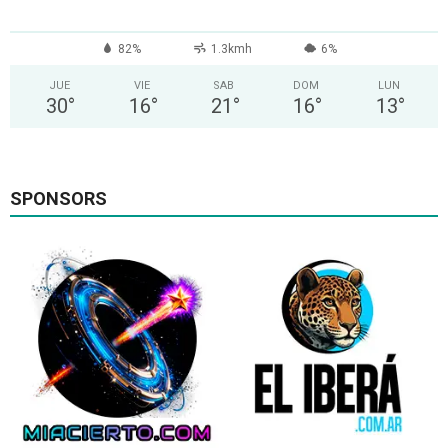
82%
1.3kmh
6%
JUE
VIE
SAB
DOM
LUN
30
°
16
°
21
°
16
°
13
°
SPONSORS