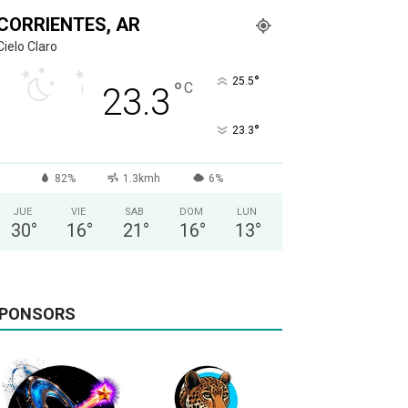
CORRIENTES, AR
Cielo Claro
°
25.5
°
C
23.3
°
23.3
82%
1.3kmh
6%
JUE
VIE
SAB
DOM
LUN
30
°
16
°
21
°
16
°
13
°
PONSORS