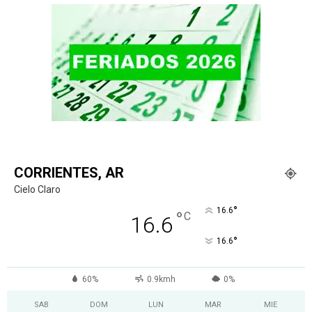
CORRIENTES, AR
Cielo Claro
°
16.6
°
C
16.6
°
16.6
60%
0.9kmh
0%
SAB
DOM
LUN
MAR
MIE