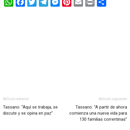
WhatsApp
Facebook
Twitter
Telegram
Messenger
Pinterest
Email
Print
Shar
Artículo anterior
Artículo siguiente
Tassano: “Aquí se trabaja, se
Tassano: “A partir de ahora
discute y se opina en paz”
comienza una nueva vida para
130 familias correntinas”