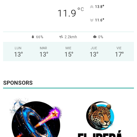
°
13.8
°
C
11.9
°
11.6
66%
2.2kmh
0%
LUN
MAR
MIE
JUE
VIE
13
°
13
°
15
°
13
°
17
°
SPONSORS