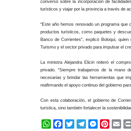
conversó sobre la incorporación de facilidad
turísticos y viajar por la provincia a través de
“Este año hemos renovado un programa que c
productos turísticos, como paquetes y descuen
Banco de Corrientes”, explicó Boloqui, quien r
Turismo y el sector privado para impulsar el cre
La ministra Alejandra Eliciri reiteró el compr
privado. “Siempre trabajamos de la mano 
necesarias y brindar las herramientas que imp
reafirmando el apoyo continuo del gobierno para
Con esta colaboración, el gobierno de Corrie
turística, sino también fortalecer la sostenibilid
WhatsApp
Facebook
Twitter
Telegram
Messen
Pinte
Em