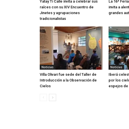
Yatay Ti Calle invita a celebrar sus
La 16ª Feria
raíces con su XIV Encuentro de
invita a alen
Jinetes y agrupaciones
grandes aut
tradicionalistas
Noticias
Noticias
Villa Olivari fue sede del Taller de
Iberá celes
Introducción a la Observación de
por los ciel
Cielos
espejos de