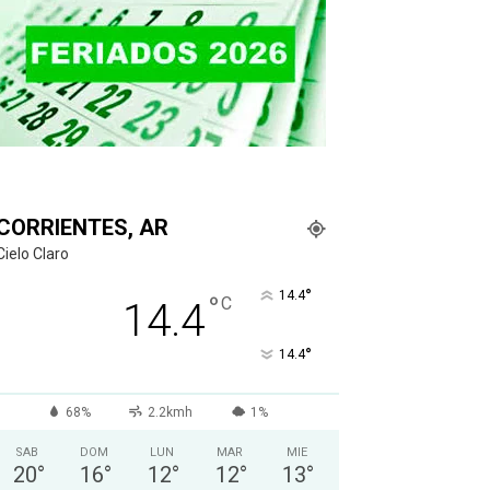
CORRIENTES, AR
Cielo Claro
°
14.4
°
C
14.4
°
14.4
68%
2.2kmh
1%
SAB
DOM
LUN
MAR
MIE
20
°
16
°
12
°
12
°
13
°