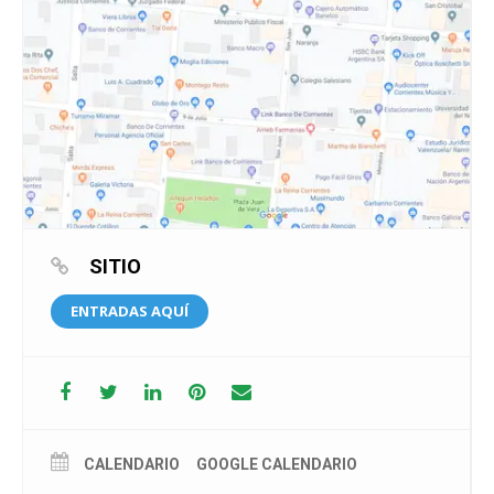
“Podrán ver que todas las artes convergen en un producto de
alta calidad”, sostuvo la directora y “nos encaminamos a que
esto sea el inicio de un camino productivo”, subrayó para
concluir.
Entradas e información
Las entradas están disponibles en weepas.ar o en la boletería
del teatro, San Juan 637, de lunes a sábados de 9 a 13 y de 17
a 21.
SITIO
ENTRADAS AQUÍ
CALENDARIO
GOOGLE CALENDARIO