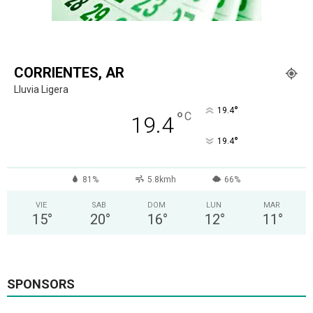
CORRIENTES, AR
Lluvia Ligera
°
19.4
°
C
19.4
°
19.4
81%
5.8kmh
66%
VIE
SAB
DOM
LUN
MAR
15
°
20
°
16
°
12
°
11
°
SPONSORS