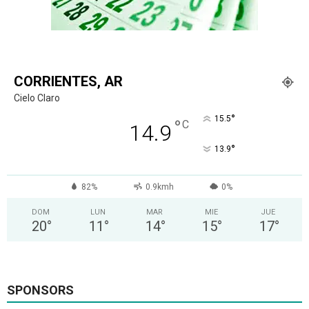
CORRIENTES, AR
Cielo Claro
°
15.5
°
C
14.9
°
13.9
82%
0.9kmh
0%
DOM
LUN
MAR
MIE
JUE
20
°
11
°
14
°
15
°
17
°
SPONSORS