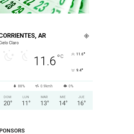
CORRIENTES, AR
Cielo Claro
°
11.6
°
C
11.6
°
9.4
88%
0.9kmh
0%
DOM
LUN
MAR
MIE
JUE
20
°
11
°
13
°
14
°
16
°
PONSORS