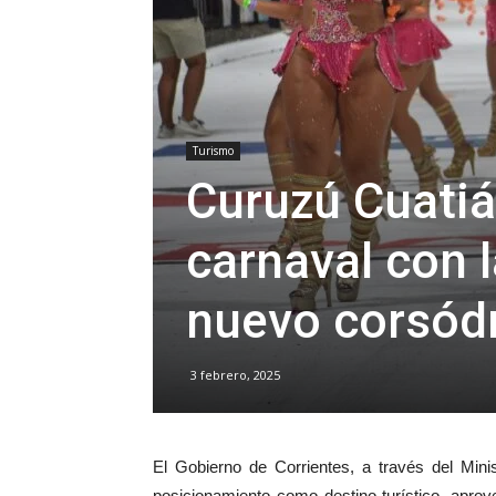
Turismo
Curuzú Cuatiá 
carnaval con 
nuevo corsó
3 febrero, 2025
El Gobierno de Corrientes, a través del Minis
posicionamiento como destino turístico, apro