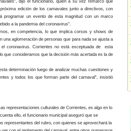
navales”, dijo el funcionario, quien a su vez remarcó que
próxima edición de los carnavales junto a directivos, con
será programar un evento de esta magnitud con un marco
ebido a la pandemia del coronavirus”.
emos, en competencia, lo que implica corsos y shows de
n una aglomeración de personas que para nada se ajusta a
 el coronavirus. Corrientes no está exceptuada de esta
 lo que consideramos que la decisión más acertada es la de
a esta determinación luego de analizar muchas cuestiones y
entes y todos los que forman parte del carnaval”, insistió
as representaciones culturales de Corrientes, es algo en lo
cuenta ello, el funcionario municipal aseguró que se
s representantes del rubro, con quienes se aprovechará la
e ver con el reglamento del carnaval, entre otros numerosos