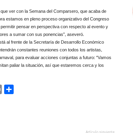
ron que ver con la Semana del Comparsero, que acaba de
 ahora estamos en pleno proceso organizativo del Congreso
permitir pensar en perspectiva con respecto al evento y
tores a sumar con sus ponencias”, aseveró.
á al frente de la Secretaría de Desarrollo Económico
ntendrán constantes reuniones con todos los artistas,
arnaval, para evaluar acciones conjuntas a futuro: “Vamos
tan paliar la situación, así que estaremos cerca y los
ger
rest
ail
Print
Share
Artículo siguiente