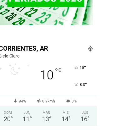
CORRIENTES, AR
Cielo Claro
°
10
°
C
10
°
8.3
94%
0.9kmh
0%
DOM
LUN
MAR
MIE
JUE
20
°
11
°
13
°
14
°
16
°