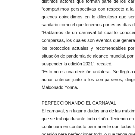
distintos actores que forman parte de los car
“compartimos perspectivas con respecto a la 
quienes coincidimos en lo dificultoso que 
sanitario como el que tenemos por estos días d
“Hablamos de un carnaval tal cual lo conoc
comparsas, los cuales son eventos que genera
los protocolos actuales y recomendables por
situación de pandemia de alcance mundial, por
suspender la edición 2021”, recalcó.
“Esto no es una decisión unilateral. Se llegó 
aunar criterios junto a los comparseros, dirig
Maldonado Yonna.
PERFECCIONANDO EL CARNAVAL
El carnaval, sin lugar a dudas una de las máxim
que se trabaja durante todo el año. Teniendo en 
continuará en contacto permanente con todos lo
ocasión para perfeccionar todo lo que tenga qu