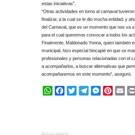
estas iniciativas”.
“Otras actividades en torno al carnaval tuvie
finalizar, a la cual se le dio mucha entidad; y
del Carnaval, que es un momento que nos va a 
para el cual queremos convocar a todos los ac
Finalmente, Maldonado Yonna, quien también est
municipal, hizo especial hincapié en que se ma
profesionales y personas relacionadas con el c
a acompañarlos, a buscar alternativas que permi
acompañaremos en este momento”, aseguró.
WhatsApp
Facebook
Twitter
Telegram
Messen
Pinte
Em
Artículo anterior