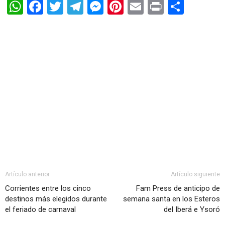
WhatsApp
Facebook
Twitter
Telegram
Messenger
Pinterest
Email
Print
Shar
Artículo anterior
Artículo siguiente
Corrientes entre los cinco
Fam Press de anticipo de
destinos más elegidos durante
semana santa en los Esteros
el feriado de carnaval
del Iberá e Ysoró