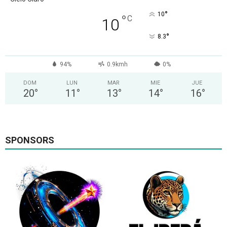
°
10
°
C
10
°
8.3
94%
0.9kmh
0%
DOM
LUN
MAR
MIE
JUE
20
°
11
°
13
°
14
°
16
°
SPONSORS