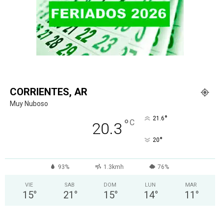
CORRIENTES, AR
Muy Nuboso
°
21.6
°
C
20.3
°
20
93%
1.3kmh
76%
VIE
SAB
DOM
LUN
MAR
15
°
21
°
15
°
14
°
11
°