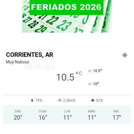
CORRIENTES, AR
Muy Nuboso
°
10.5
°
C
10.5
°
10
79%
2.2kmh
52%
SAB
DOM
LUN
MAR
MIE
20
°
16
°
11
°
11
°
17
°