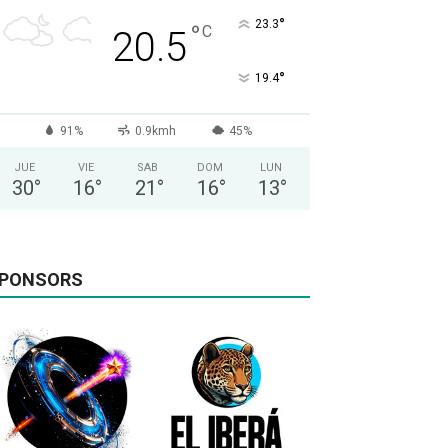
°
23.3
°
C
20.5
°
19.4
91%
0.9kmh
45%
JUE
VIE
SAB
DOM
LUN
30
°
16
°
21
°
16
°
13
°
PONSORS