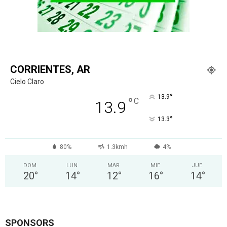
CORRIENTES, AR
Cielo Claro
°
13.9
°
C
13.9
°
13.3
80%
1.3kmh
4%
DOM
LUN
MAR
MIE
JUE
20
°
14
°
12
°
16
°
14
°
SPONSORS