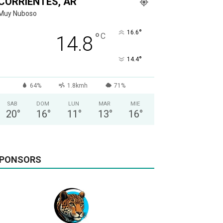
CORRIENTES, AR
Muy Nuboso
°
16.6
°
C
14.8
°
14.4
64%
1.8kmh
71%
SAB
DOM
LUN
MAR
MIE
20
°
16
°
11
°
13
°
16
°
PONSORS