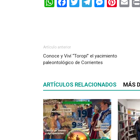
WhatsApp
Facebook
Twitter
Telegram
Messen
Pinte
Em
Artículo anterior
Conoce y Viví “Toropí” el yacimiento
paleontológico de Corrientes
ARTÍCULOS RELACIONADOS
MÁS D