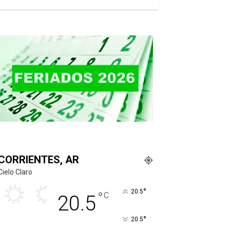
CORRIENTES, AR
Cielo Claro
°
20.5
°
C
20.5
°
20.5