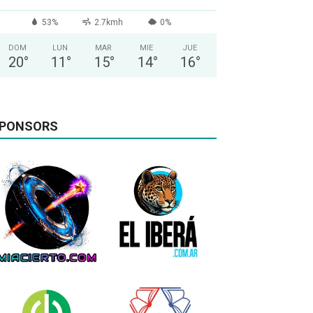
53%
2.7kmh
0%
DOM
LUN
MAR
MIE
JUE
20
°
11
°
15
°
14
°
16
°
PONSORS