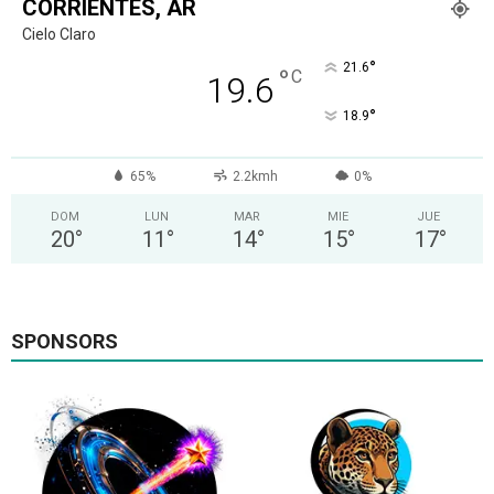
CORRIENTES, AR
Cielo Claro
°
21.6
°
C
19.6
°
18.9
65%
2.2kmh
0%
DOM
LUN
MAR
MIE
JUE
20
°
11
°
14
°
15
°
17
°
SPONSORS