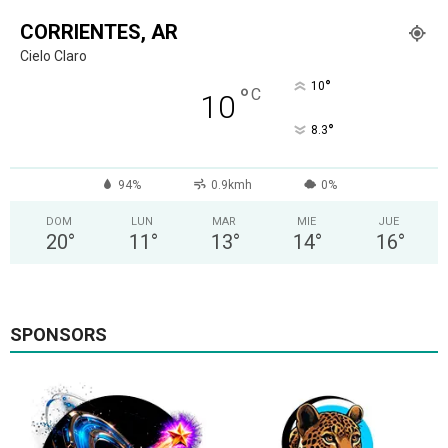
CORRIENTES, AR
Cielo Claro
°
10
°
C
10
°
8.3
94%
0.9kmh
0%
DOM
LUN
MAR
MIE
JUE
20
°
11
°
13
°
14
°
16
°
SPONSORS