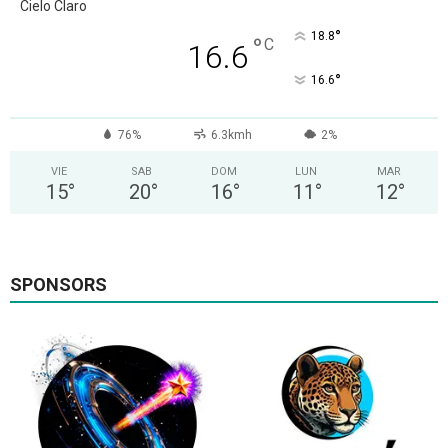
Cielo Claro
°
18.8
°
C
16.6
°
16.6
76%
6.3kmh
2%
VIE
SAB
DOM
LUN
MAR
15
°
20
°
16
°
11
°
12
°
SPONSORS