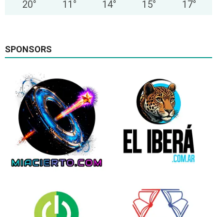
20
°
11
°
14
°
15
°
17
°
SPONSORS