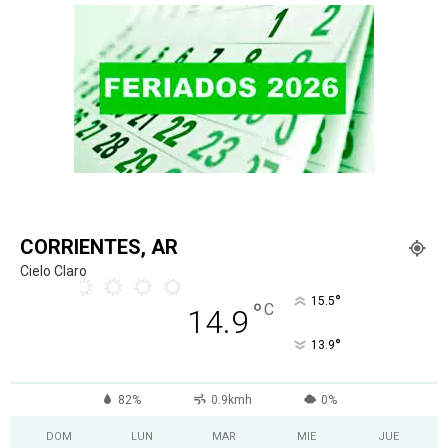
CORRIENTES, AR
Cielo Claro
°
15.5
°
C
14.9
°
13.9
82%
0.9kmh
0%
DOM
LUN
MAR
MIE
JUE