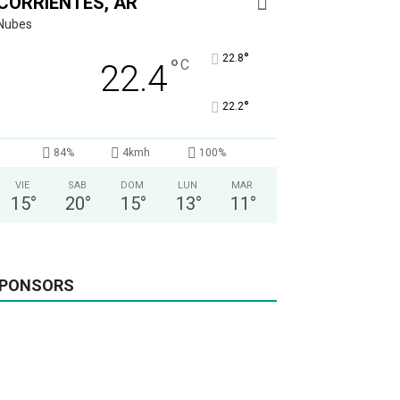
CORRIENTES, AR
Nubes
°
22.8
°
C
22.4
°
22.2
84%
4kmh
100%
VIE
SAB
DOM
LUN
MAR
15
°
20
°
15
°
13
°
11
°
PONSORS