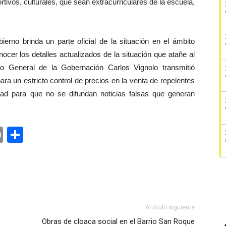
ivos, culturales, que sean extracurriculares de la escuela,
ierno brinda un parte oficial de la situación en el ámbito
nocer los detalles actualizados de la situación que atañe al
io General de la Gobernación Carlos Vignolo transmitió
ra un estricto control de precios en la venta de repelentes
idad para que no se difundan noticias falsas que generan
ger
rest
ail
Print
Share
Artículo siguiente
Obras de cloaca social en el Barrio San Roque