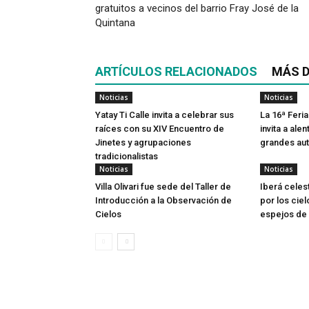
gratuitos a vecinos del barrio Fray José de la
Quintana
ARTÍCULOS RELACIONADOS
MÁS D
Noticias
Noticias
Yatay Ti Calle invita a celebrar sus
La 16ª Feria
raíces con su XIV Encuentro de
invita a alen
Jinetes y agrupaciones
grandes aut
tradicionalistas
Noticias
Noticias
Villa Olivari fue sede del Taller de
Iberá celes
Introducción a la Observación de
por los ciel
Cielos
espejos de