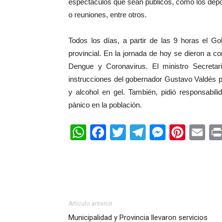
espectáculos que sean públicos, como los deport
o reuniones, entre otros.
Todos los días, a partir de las 9 horas el Gob
provincial. En la jornada de hoy se dieron a co
Dengue y Coronavirus. El ministro Secretar
instrucciones del gobernador Gustavo Valdés pa
y alcohol en gel. También, pidió responsabil
pánico en la población.
WhatsApp
Facebook
Twitter
Telegram
Messen
Pinte
Em
Artículo anterior
Municipalidad y Provincia llevaron servicios