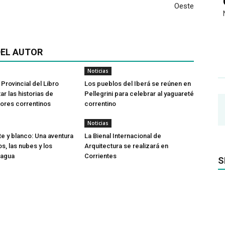
Oeste
EL AUTOR
Noticias
 Provincial del Libro
Los pueblos del Iberá se reúnen en
tar las historias de
Pellegrini para celebrar al yaguareté
ores correntinos
correntino
Noticias
te y blanco: Una aventura
La Bienal Internacional de
os, las nubes y los
Arquitectura se realizará en
 agua
Corrientes
S