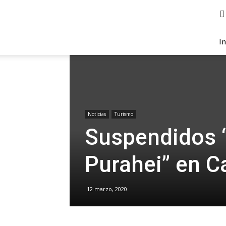
Agenda
Corrientes
In
Noticias
Turismo
Suspendidos “
Purahei” en C
12 marzo, 2020