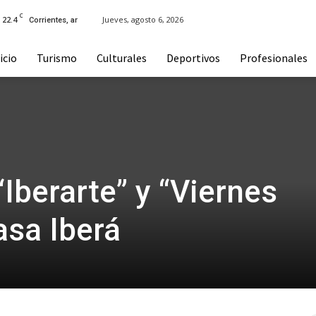
C
22.4
Jueves, agosto 6, 2026
Corrientes, ar
icio
Turismo
Culturales
Deportivos
Profesionales
Iberarte” y “Viernes
asa Iberá