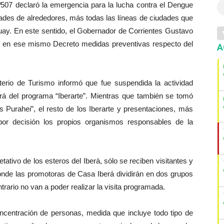
Nº507 declaró la emergencia para la lucha contra el Dengue
lidades de alrededores, más todas las líneas de ciudades que
guay. En este sentido, el Gobernador de Corrientes Gustavo
 en ese mismo Decreto medidas preventivas respecto del
A
sterio de Turismo informó que fue suspendida la actividad
á del programa “Iberarte”. Mientras que también se tomó
es Purahei”, el resto de los Iberarte y presentaciones, más
por decisión los propios organismos responsables de la
etativo de los esteros del Iberá, sólo se reciben visitantes y
de las promotoras de Casa Iberá dividirán en dos grupos
ntrario no van a poder realizar la visita programada.
oncentración de personas, medida que incluye todo tipo de