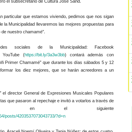
veró el subsecretario de Cultura José Sand.
 particular que estamos viviendo, pedimos que nos sigan
la Municipalidad llevaremos las mejores propuestas para
o de nuestro chamamé”.
s sociales de la Municipalidad: Facebook
 YouTube (
https://bit.ly/3a3w3bb
) contará además con
Mi Primer Chamamé” que durante los días sábados 5 y 12
nformar los diez mejores, que se harán acreedores a un
 el director General de Expresiones Musicales Populares
as que pasaron al repechaje e invitó a votarlos a través de
les en el siguiente
54/posts/4203537073043733/?d=n
n, Araceli Noemí Oliveira y Tania Núñez; de estos cuatro,