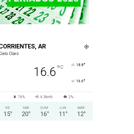
CORRIENTES, AR
Cielo Claro
°
18.8
°
C
16.6
°
16.6
76%
6.3kmh
2%
VIE
SAB
DOM
LUN
MAR
15
°
20
°
16
°
11
°
12
°