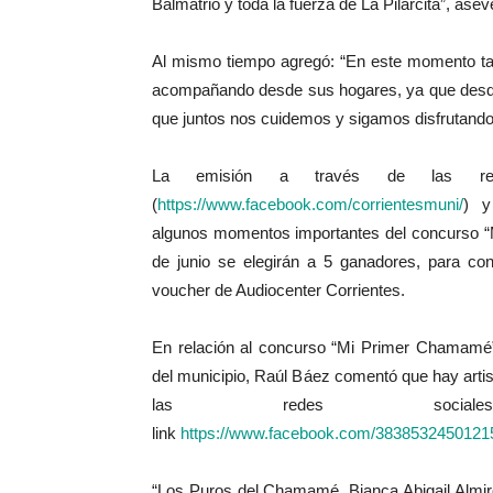
Balmatrio y toda la fuerza de La Pilarcita”, ase
Al mismo tiempo agregó: “En este momento tan
acompañando desde sus hogares, ya que desde 
que juntos nos cuidemos y sigamos disfrutand
La emisión a través de las rede
(
https://www.facebook.com/corrientesmuni/
) y
algunos momentos importantes del concurso “
de junio se elegirán a 5 ganadores, para co
voucher de Audiocenter Corrientes.
En relación al concurso “Mi Primer Chamamé”
del municipio, Raúl Báez comentó que hay artist
las redes socia
link
https://www.facebook.com/3838532450121
“Los Puros del Chamamé, Bianca Abigail Almiró