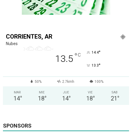
CORRIENTES, AR
Nubes
°
14.4
°
C
13.5
°
13.3
50%
2.7kmh
100%
MAR
MIE
JUE
VIE
SAB
14
°
18
°
14
°
18
°
21
°
SPONSORS