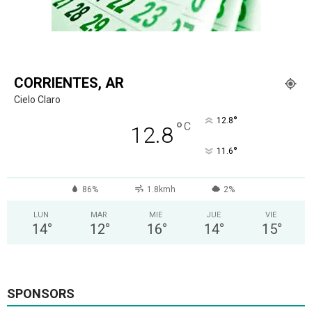
CORRIENTES, AR
Cielo Claro
°
12.8
°
C
12.8
°
11.6
86%
1.8kmh
2%
LUN
MAR
MIE
JUE
VIE
14
°
12
°
16
°
14
°
15
°
SPONSORS