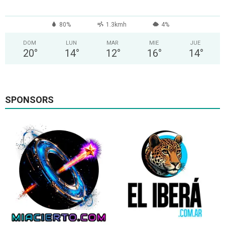
80%
1.3kmh
4%
DOM
LUN
MAR
MIE
JUE
20
°
14
°
12
°
16
°
14
°
SPONSORS