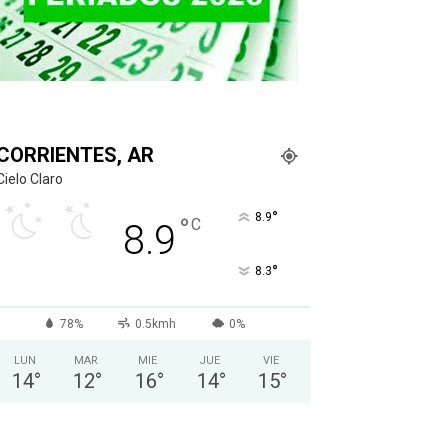
CORRIENTES, AR
Cielo Claro
°
8.9
°
C
8.9
°
8.3
78%
0.5kmh
0%
LUN
MAR
MIE
JUE
VIE
14
°
12
°
16
°
14
°
15
°