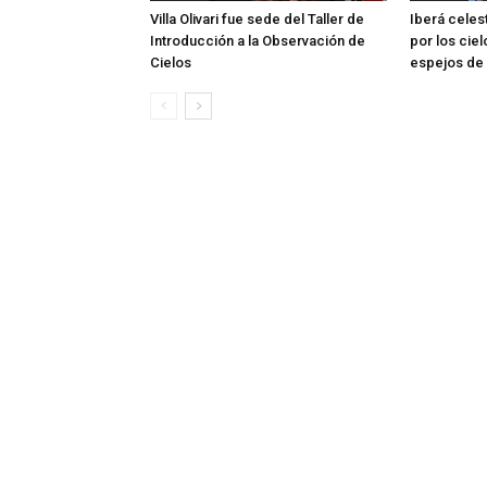
Villa Olivari fue sede del Taller de
Iberá celes
Introducción a la Observación de
por los ciel
Cielos
espejos de