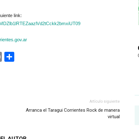
uiente link:
d=MDZlb1lRTEZaazlVd2tCckk2bmxiUT09
ientes.gov.ar
ger
rest
ail
Print
Share
Artículo siguiente
Arranca el Taragui Corrientes Rock de manera
virtual
EL AUTOR