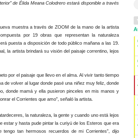
nterior” de Élida Meana Colodrero estará disponible a través
a nueva muestra a través de ZOOM de la mano de la artista
A
 compuesta por 19 obras que representan la naturaleza
 será puesta a disposición de todo público mañana a las 19.
, la artista brindará su visión del paisaje correntino, lejos
eto por el paisaje que llevo en el alma. Al vivir tanto tiempo
ma de volver al lugar donde pasé una niñez muy feliz, donde
po, donde mamá y ella pusieron pinceles en mis manos y
nrar el Corrientes que amo”, señaló la artista.
ardeceres, la naturaleza, la gente y cuando uno está lejos
 estar y hasta pude pintar la curiyú de los Esteros que era
je tengo tan hermosos recuerdos de mi Corrientes”, dijo