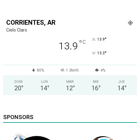
CORRIENTES, AR
Cielo Claro
°
13.9
°
C
13.9
°
13.3
80%
1.3kmh
4%
DOM
LUN
MAR
MIE
JUE
20
°
14
°
12
°
16
°
14
°
SPONSORS