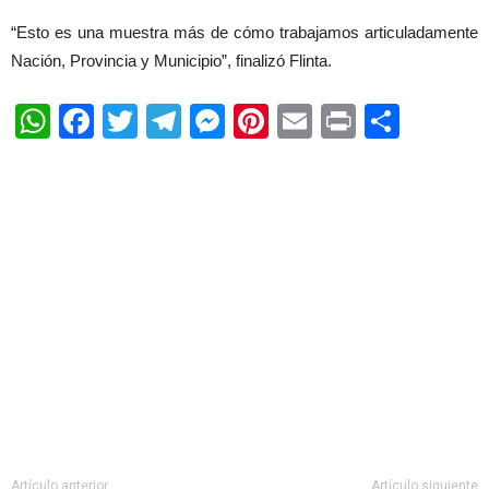
“Esto es una muestra más de cómo trabajamos articuladamente
Nación, Provincia y Municipio”, finalizó Flinta.
WhatsApp
Facebook
Twitter
Telegram
Messenger
Pinterest
Email
Print
Shar
Artículo anterior
Artículo siguiente