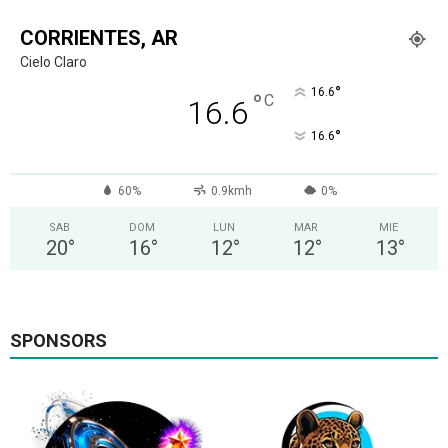
CORRIENTES, AR
Cielo Claro
°
16.6
°
C
16.6
°
16.6
60%
0.9kmh
0%
SAB
DOM
LUN
MAR
MIE
20
°
16
°
12
°
12
°
13
°
SPONSORS