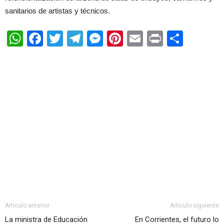
sanitarios de artistas y técnicos.
WhatsApp
Facebook
Twitter
Telegram
Messenger
Pinterest
Email
Print
Shar
Artículo anterior
Artículo siguiente
La ministra de Educación
En Corrientes, el futuro lo