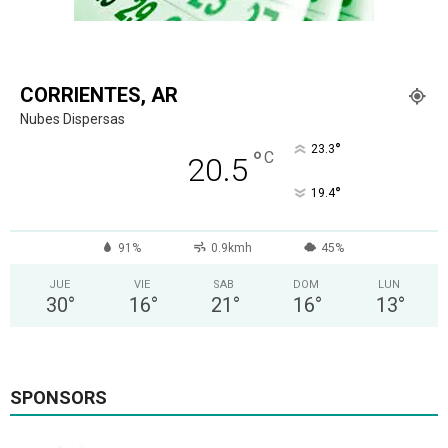
CORRIENTES, AR
Nubes Dispersas
°
23.3
°
C
20.5
°
19.4
91%
0.9kmh
45%
JUE
VIE
SAB
DOM
LUN
30
°
16
°
21
°
16
°
13
°
SPONSORS