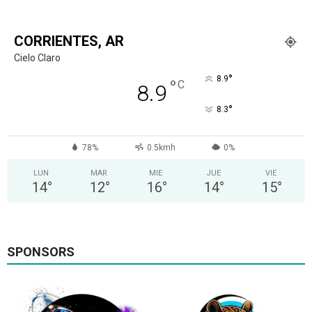
CORRIENTES, AR
Cielo Claro
°
8.9
°
C
8.9
°
8.3
78%
0.5kmh
0%
LUN
MAR
MIE
JUE
VIE
14
°
12
°
16
°
14
°
15
°
SPONSORS