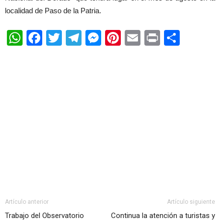
localidad de Paso de la Patria.
WhatsApp
Facebook
Twitter
Telegram
Messenger
Pinterest
Email
Print
Shar
Artículo anterior
Artículo siguiente
Trabajo del Observatorio
Continua la atención a turistas y