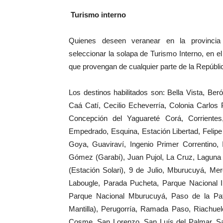
Turismo interno
Quienes deseen veranear en la provinci
seleccionar la solapa de Turismo Interno, en e
que provengan de cualquier parte de la Repúbl
Los destinos habilitados son: Bella Vista, Be
Caá Catí, Cecilio Echeverría, Colonia Carlos P
Concepción del Yaguareté Corá, Corriente
Empedrado, Esquina, Estación Libertad, Felip
Goya, Guaviraví, Ingenio Primer Correntino, I
Gómez (Garabí), Juan Pujol, La Cruz, Laguna B
(Estación Solari), 9 de Julio, Mburucuyá, M
Labougle, Parada Pucheta, Parque Nacional I
Parque Nacional Mburucuyá, Paso de la Pat
Mantilla), Perugorría, Ramada Paso, Riachue
Cosme, San Lorenzo, San Luís del Palmar, S