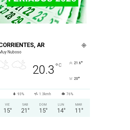
CORRIENTES, AR
Muy Nuboso
°
21.6
°
C
20.3
°
20
93%
1.3kmh
76%
VIE
SAB
DOM
LUN
MAR
15
°
21
°
15
°
14
°
11
°