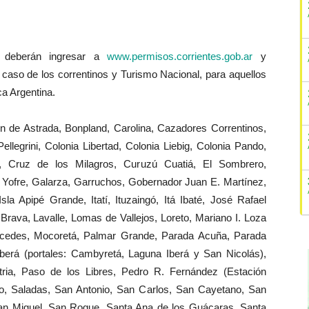
a deberán ingresar a
www.permisos.corrientes.gob.ar
y
l caso de los correntinos y Turismo Nacional, para aquellos
ica Argentina.
rón de Astrada, Bonpland, Carolina, Cazadores Correntinos,
ellegrini, Colonia Libertad, Colonia Liebig, Colonia Pando,
s, Cruz de los Milagros, Curuzú Cuatiá, El Sombrero,
e Yofre, Galarza, Garruchos, Gobernador Juan E. Martínez,
sla Apipé Grande, Itatí, Ituzaingó, Itá Ibaté, José Rafael
rava, Lavalle, Lomas de Vallejos, Loreto, Mariano I. Loza
ercedes, Mocoretá, Palmar Grande, Parada Acuña, Parada
berá (portales: Cambyretá, Laguna Iberá y San Nicolás),
ria, Paso de los Libres, Pedro R. Fernández (Estación
lo, Saladas, San Antonio, San Carlos, San Cayetano, San
an Miguel, San Roque, Santa Ana de los Guácaras, Santa