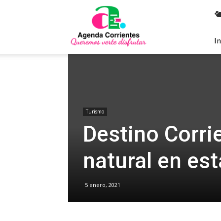
Agenda
Corrientes
In
Turismo
Destino Corri
natural en es
5 enero, 2021