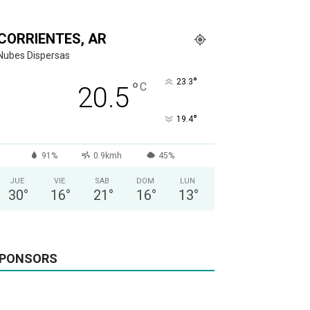
CORRIENTES, AR
Nubes Dispersas
°
23.3
°
C
20.5
°
19.4
91%
0.9kmh
45%
JUE
VIE
SAB
DOM
LUN
30
°
16
°
21
°
16
°
13
°
PONSORS