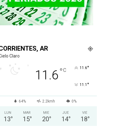
CORRIENTES, AR
Cielo Claro
°
11.6
°
C
11.6
°
11.1
64%
2.2kmh
0%
LUN
MAR
MIE
JUE
VIE
13
°
15
°
20
°
14
°
18
°