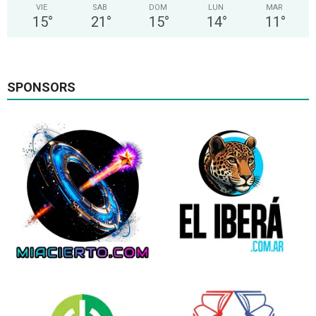
VIE
SAB
DOM
LUN
MAR
15
°
21
°
15
°
14
°
11
°
SPONSORS