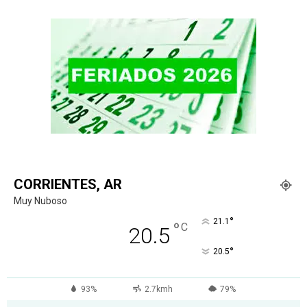
CORRIENTES, AR
Muy Nuboso
°
21.1
°
C
20.5
°
20.5
93%
2.7kmh
79%