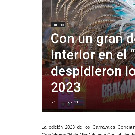
Turismo
Con un gran d
interior en el 
despidieron l
2023
21 febrero, 2023
La edición 2023 de los Carnavales Correnti
Corsódromo “Nolo Alias” de esta Capital, donde