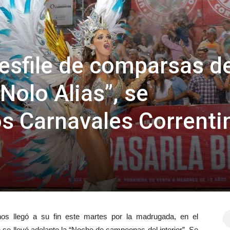
esfile de comparsas de
“Nolo Alias”, se
os Carnavales Correnti
nos llegó a su fin este martes por la madrugada, en el
 se llevó adelante la “Noche de campeonas del interior”. Se