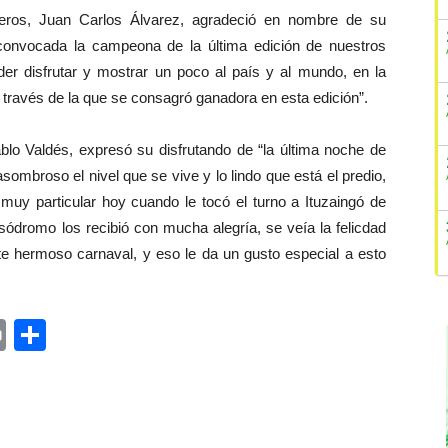
seros, Juan Carlos Álvarez, agradeció en nombre de su
convocada la campeona de la última edición de nuestros
er disfrutar y mostrar un poco al país y al mundo, en la
a través de la que se consagró ganadora en esta edición”.
blo Valdés, expresó su disfrutando de “la última noche de
ombroso el nivel que se vive y lo lindo que está el predio,
muy particular hoy cuando le tocó el turno a Ituzaingó de
ódromo los recibió con mucha alegría, se veía la felicdad
ste hermoso carnaval, y eso le da un gusto especial a esto
ger
rest
ail
Print
Share