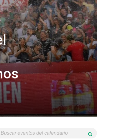
l
nos