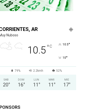
CORRIENTES, AR
Muy Nuboso
°
10.5
°
C
10.5
°
10
79%
2.2kmh
52%
SAB
DOM
LUN
MAR
MIE
20
°
16
°
11
°
11
°
17
°
PONSORS