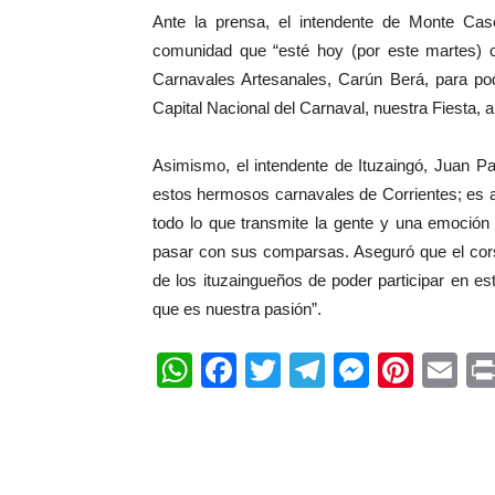
Ante la prensa, el intendente de Monte Ca
comunidad que “esté hoy (por este martes) 
Carnavales Artesanales, Carún Berá, para pod
Capital Nacional del Carnaval, nuestra Fiesta, 
Asimismo, el intendente de Ituzaingó, Juan Pa
estos hermosos carnavales de Corrientes; es as
todo lo que transmite la gente y una emoción 
pasar con sus comparsas. Aseguró que el cors
de los ituzaingueños de poder participar en e
que es nuestra pasión”.
WhatsApp
Facebook
Twitter
Telegram
Messen
Pinte
Em