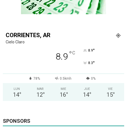
CORRIENTES, AR
Cielo Claro
°
8.9
°
C
8.9
°
8.3
78%
0.5kmh
0%
LUN
MAR
MIE
JUE
VIE
14
°
12
°
16
°
14
°
15
°
SPONSORS