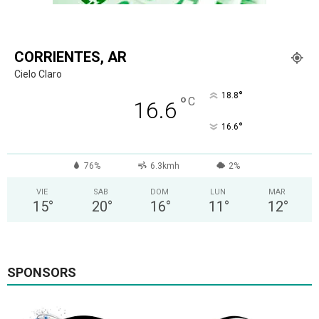
CORRIENTES, AR
Cielo Claro
°
18.8
°
C
16.6
°
16.6
76%
6.3kmh
2%
VIE
SAB
DOM
LUN
MAR
15
°
20
°
16
°
11
°
12
°
SPONSORS