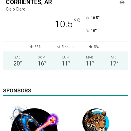
CORRIENTES, AR
Cielo Claro
°
10.5
°
C
10.5
°
10
83%
5.4kmh
5%
SAB
DOM
LUN
MAR
MIE
20
°
16
°
11
°
11
°
17
°
SPONSORS