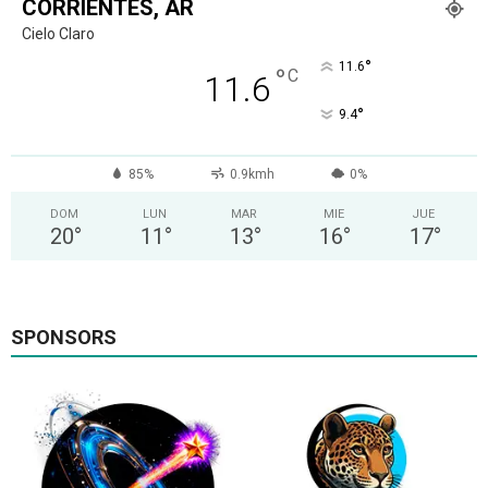
CORRIENTES, AR
Cielo Claro
°
11.6
°
C
11.6
°
9.4
85%
0.9kmh
0%
DOM
LUN
MAR
MIE
JUE
20
°
11
°
13
°
16
°
17
°
SPONSORS